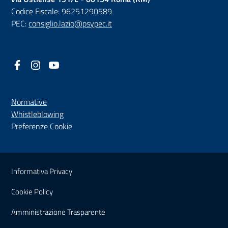
Codice Fiscale: 96251290589
PEC:
consiglio.lazio@psypec.it
Facebook
(nuova scheda - new tab)
Instagram
(nuova scheda - new tab)
YouTube
(nuova scheda - new tab)
Normative
(nuova scheda - new tab)
Whistleblowing
Preferenze Cookie
Sezione Link Utili
Informativa Privacy
Cookie Policy
(nuova scheda - new tab)
Amministrazione Trasparente