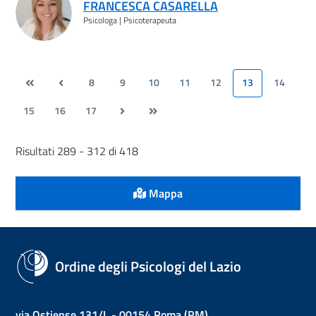
FRANCESCA CASARELLA
Psicologa | Psicoterapeuta
8
9
10
11
12
13
14
15
16
17
Risultati 289 - 312 di 418
Mappa
Ordine degli Psicologi del Lazio
via Ostiense 131/L - 00154 Roma (RM)