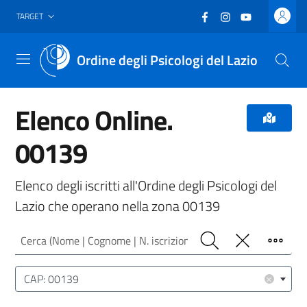
Vai al header
Vai al contenuto principale
Vai al footer
Facebook
(nuova scheda - new
Instagram
(nuova scheda -
YouTube
(nuova sche
TARGET
Ordine degli Psicologi del Lazio
Menu
Elenco Online.
00139
Elenco degli iscritti all'Ordine degli Psicologi del
Lazio che operano nella zona 00139
Cerca (Nome | Cognome | N. iscrizione)
Cerca
Pulisci
Filtro
Luogo (CAP | Comune | Provincia)
×
CAP: 00139