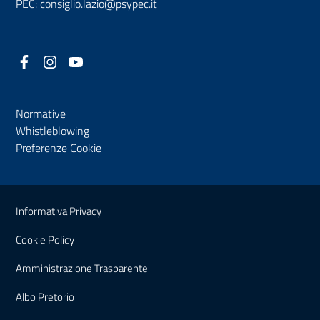
PEC:
consiglio.lazio@psypec.it
Facebook
(nuova scheda - new tab)
Instagram
(nuova scheda - new tab)
YouTube
(nuova scheda - new tab)
Normative
(nuova scheda - new tab)
Whistleblowing
Preferenze Cookie
Sezione Link Utili
Informativa Privacy
Cookie Policy
(nuova scheda - new tab)
Amministrazione Trasparente
(nuova scheda - new tab)
Albo Pretorio