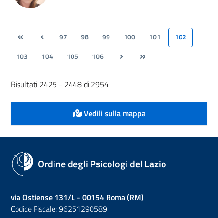
97
98
99
100
101
102
103
104
105
106
Risultati 2425 - 2448 di 2954
Vedili sulla mappa
Ordine degli Psicologi del Lazio
via Ostiense 131/L - 00154 Roma (RM)
Codice Fiscale: 96251290589