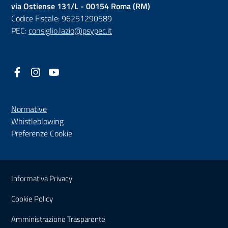
via Ostiense 131/L - 00154 Roma (RM)
Codice Fiscale: 96251290589
PEC:
consiglio.lazio@psypec.it
Facebook
(nuova scheda - new tab)
Instagram
(nuova scheda - new tab)
YouTube
(nuova scheda - new tab)
Normative
(nuova scheda - new tab)
Whistleblowing
Preferenze Cookie
Sezione Link Utili
Informativa Privacy
Cookie Policy
(nuova scheda - new tab)
Amministrazione Trasparente