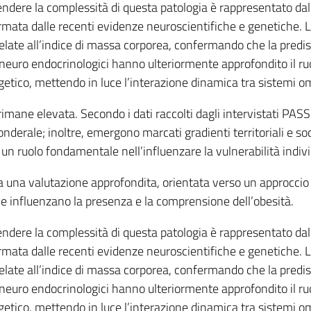
rendere la complessità di questa patologia è rappresentato da
ermata dalle recenti evidenze neuroscientifiche e genetiche. L
late all’indice di massa corporea, confermando che la predisp
i neuro endocrinologici hanno ulteriormente approfondito il ruo
rgetico, mettendo in luce l’interazione dinamica tra sistemi om
 rimane elevata. Secondo i dati raccolti dagli intervistati PA
nderale; inoltre, emergono marcati gradienti territoriali e s
 un ruolo fondamentale nell’influenzare la vulnerabilità indivi
 una valutazione approfondita, orientata verso un approccio mu
che influenzano la presenza e la comprensione dell’obesità.
rendere la complessità di questa patologia è rappresentato da
ermata dalle recenti evidenze neuroscientifiche e genetiche. L
late all’indice di massa corporea, confermando che la predisp
i neuro endocrinologici hanno ulteriormente approfondito il ruo
rgetico, mettendo in luce l’interazione dinamica tra sistemi om