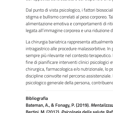
Dal punto di vista psicologico, i fattori biosoc
stigma e bullismo correlati al peso corporeo. Ta
alimentazione emotiva e comportamenti di ritir
legata all’immagine corporea e una riduzione dell
La chirurgia bariatrica rappresenta attualment
intragastrico alle procedure malassorbitive. In
sempre più rilevante nel contesto terapeutico. 
fine di pianificare interventi clinici psicologici
chirurgica, farmacologica e/o nutrizionale, lo p
discipline coinvolte nel percorso assistenzial
psicologico generale della persona, contribuend
Bibliografia
Bateman, A., & Fonagy, P. (2019).
Mentalizzaz
Bertini, M. (2012).
Psicologia della salute
. Ra