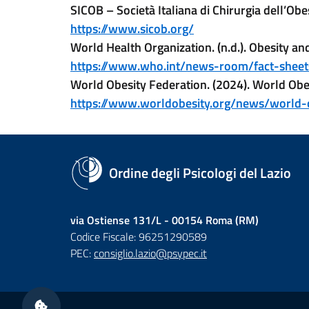
SICOB – Società Italiana di Chirurgia dell’Obe
(nuova scheda - new 
https://www.sicob.org/
World Health Organization. (n.d.). Obesity a
https://www.who.int/news-room/fact-sheets
World Obesity Federation. (2024). World Obe
https://www.worldobesity.org/news/world-
Ordine degli Psicologi del Lazio
via Ostiense 131/L - 00154 Roma (RM)
Codice Fiscale: 96251290589
PEC:
consiglio.lazio@psypec.it
Sezione Link Utili