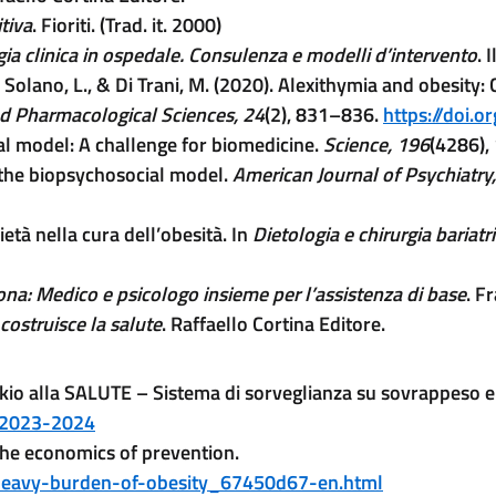
tiva
. Fioriti. (Trad. it. 2000)
gia clinica in ospedale. Consulenza e modelli d’intervento
. 
G., Solano, L., & Di Trani, M. (2020). Alexithymia and obesit
d Pharmacological Sciences, 24
(2), 831–836.
https://doi
al model: A challenge for biomedicine.
Science, 196
(4286),
of the biopsychosocial model.
American Journal of Psychiatry
ietà nella cura dell’obesità. In
Dietologia e chirurgia bariatr
ona: Medico e psicologo insieme per l’assistenza di base
. F
costruisce la salute
. Raffaello Cortina Editore.
kio alla SALUTE – Sistema di sorveglianza su sovrappeso e 
(nuova scheda - new tab)
e/2023-2024
The economics of prevention.
(nuova sched
-heavy-burden-of-obesity_67450d67-en.html