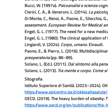
Bucci, W. (1997a).
Psicoanalisi e scienza cogni
Clerici, C. A., & Veneroni, L. (2014).
La psicolo
Di Monte, C., Renzi, A., Paone, E., Silecchia, 
assessment.
European Review for Medical an
Engel, G. L. (1977). The need for a new medic
Engel, G. L. (1980). The clinical application 
Lingiardi, V. (2024).
Corpo, umano
. Einaudi.
Paone, E., & Pierro, L. (2016). Multidisciplinar
preoperatoria
(pp. 86–89).
Solano, L. (Ed.). (2011).
Dal sintomo alla pers
Solano, L. (2013).
Tra mente e corpo. Come si 
Sitografia
Istituto Superiore di Sanità. (2023–2024). OK
https://www.epicentro.iss.it/okkioallasalut
OECD. (2019). The heavy burden of obesity: 
https://www.oecd.org/en/publications/the