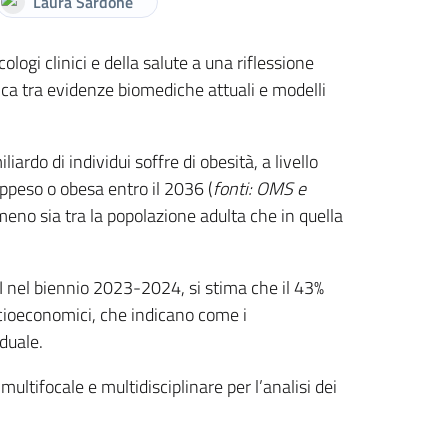
Laura Sardone
ologi clinici e della salute a una riflessione
ca tra evidenze biomediche attuali e modelli
do di individui soffre di obesità, a livello
appeso o obesa entro il 2036 (
fonti: OMS e
omeno sia tra la popolazione adulta che in quella
SSI nel biennio 2023-2024, si stima che il 43%
ocioeconomici, che indicano come i
duale.
ltifocale e multidisciplinare per l’analisi dei