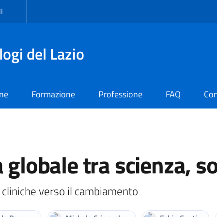
I
logi del Lazio
one
Formazione
Professione
FAQ
Con
 globale tra scienza, so
e cliniche verso il cambiamento