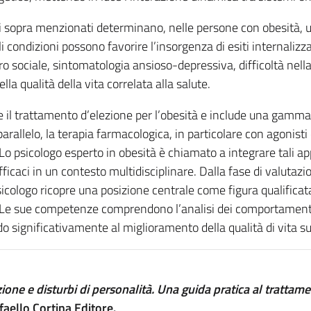
iali sopra menzionati determinano, nelle persone con obesità, 
li condizioni possono favorire l’insorgenza di esiti internaliz
o sociale, sintomatologia ansioso-depressiva, difficoltà nell
a qualità della vita correlata alla salute.
e il trattamento d’elezione per l’obesità e include una gamma
 parallelo, la terapia farmacologica, in particolare con agonis
Lo psicologo esperto in obesità è chiamato a integrare tali a
 efficaci in un contesto multidisciplinare. Dalla fase di valutazi
sicologo ricopre una posizione centrale come figura qualificat
e. Le sue competenze comprendono l’analisi dei comportamenti
o significativamente al miglioramento della qualità di vita su
ione e disturbi di personalità. Una guida pratica al trattam
ffaello Cortina Editore.