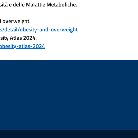
sità e delle Malattie Metaboliche.
tab)
nd overweight.
(nuova scheda - new tab)
/detail/obesity-and-overweight
sity Atlas 2024.
(nuova scheda - new tab)
obesity-atlas-2024