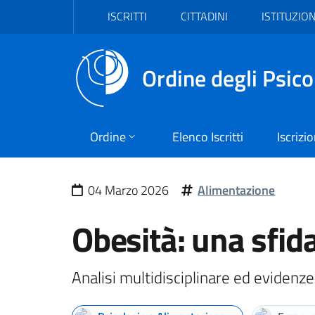
Vai al header
Vai al contenuto principale
Vai al footer
ISCRITTI
CITTADINI
ISTITUZION
Ordine degli Psico
Ordine
Elenco Iscritti
Iscrizi
04 Marzo 2026
Alimentazione
Obesità: una sfida
Analisi multidisciplinare ed evidenz