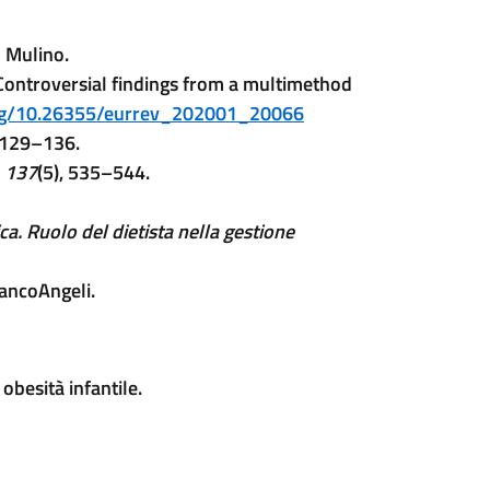
Il Mulino.
y: Controversial findings from a multimethod
.org/10.26355/eurrev_202001_20066
 129–136.
, 137
(5), 535–544.
ica. Ruolo del dietista nella gestione
rancoAngeli.
obesità infantile.
a - new tab)