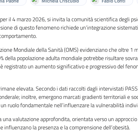
la Paone
Michela Criscuolo
Fabio Conti
 per il 4 marzo 2026, si invita la comunità scientifica degli psic
sione di questo fenomeno richiede un’integrazione sistemati
el comportamento.
one Mondiale della Sanità (OMS) evidenziano che oltre 1 miliar
 49% della popolazione adulta mondiale potrebbe risultare sovr
si è registrato un aumento significativo e progressivo del fen
 rimane elevata. Secondo i dati raccolti dagli intervistati PA
nderale; inoltre, emergono marcati gradienti territoriali e s
 un ruolo fondamentale nell’influenzare la vulnerabilità indivi
 una valutazione approfondita, orientata verso un approccio mu
che influenzano la presenza e la comprensione dell’obesità.