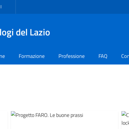
I
logi del Lazio
one
Formazione
Professione
FAQ
Con