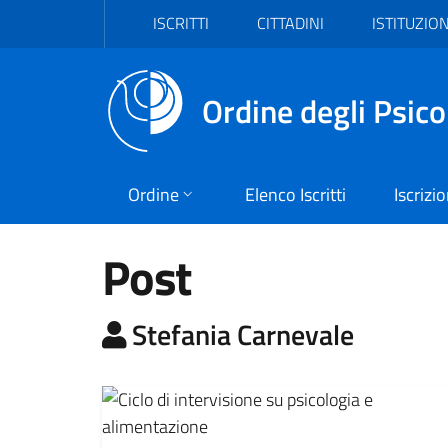
Vai al header
Vai al contenuto principale
Vai al footer
ISCRITTI
CITTADINI
ISTITUZION
Ordine degli Psico
Ordine
Elenco Iscritti
Iscrizi
Post
A cura di:
Stefania Carnevale