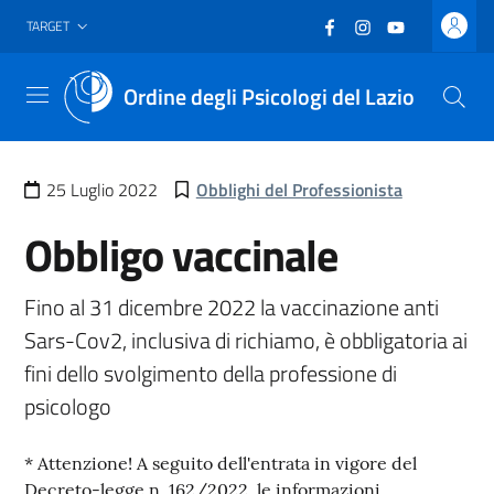
Vai al header
Vai al contenuto principale
Vai al footer
Facebook
(nuova scheda - new
Instagram
(nuova scheda -
YouTube
(nuova sche
TARGET
Ordine degli Psicologi del Lazio
Menu
25 Luglio 2022
Obblighi del Professionista
Obbligo vaccinale
Fino al 31 dicembre 2022 la vaccinazione anti
Sars-Cov2, inclusiva di richiamo, è obbligatoria ai
fini dello svolgimento della professione di
psicologo
* Attenzione! A seguito dell'entrata in vigore del
Decreto-legge n. 162/2022, le informazioni