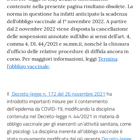
contenute nella presente pagina risultano obsolete. La
norma in questione ha infatti anticipato la scadenza
dell'obbligo vaccinale al 1° novembre 2022. A partire
dal 2 novembre 2022 viene disposta la cancellazione
delle sospensioni annotate sull’Albo ai sensi dell’art. 4,
comma 4, DL 44/2021 e ss.mm.ii, nonché la chiusura
d’ufficio delle relative procedure di diffida ancora in
corso. Per maggiori informazioni, leggi
Termina
(nuova scheda - new tab)
l'obbligo vaccinale
.
(nuova scheda -
Il
Decreto-legge n. 172 del 26 novembre 2021
ha
introdotto importanti misure per il contenimento
dell’epidemia da COVID-19, modificando la disciplina
contenuta nel Decreto-legge n. 44/2021 in materia di
obbligo vaccinale per gli esercenti un’attività sanitaria, come
gli psicologi. La disciplina inerente all’obbligo vaccinale è
stata nuovamente modificata dal più recente
Decreto-legge