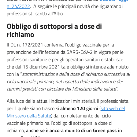
(nuova scheda - new tab)
n. 24/2022
. A seguire le principali novità che riguardano i
professionisti iscritti all’Albo.
Obbligo di sottoporsi a dose di
richiamo
Il DL n. 172/2021 conferma l’obbligo vaccinale per la
prevenzione dell'infezione da SARS-CoV-2 in vigore per le
professioni sanitarie e per gli operatori sanitari e stabilisce
che dal 15 dicembre 2021 tale obbligo si intende adempiuto
con la “
somministrazione della dose di richiamo successiva al
ciclo vaccinale primario, nel rispetto delle indicazioni e dei
termini previsti con circolare del Ministero della salute
”.
Alla luce delle attuali indicazioni ministeriali, il professionista
per il quale siano trascorsi
almeno 120 giorni
(
sito web del
(nuova scheda - new tab)
Ministero della Salute
) dal completamento del ciclo
vaccinale primario ha l’obbligo di sottoporsi a dose di
richiamo,
anche se è ancora munito di un Green pass in