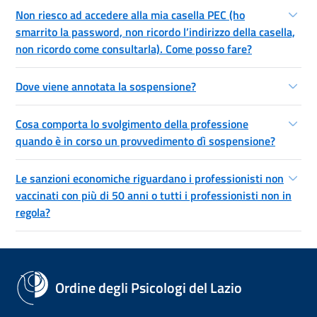
Non riesco ad accedere alla mia casella PEC (ho
smarrito la password, non ricordo l’indirizzo della casella,
non ricordo come consultarla). Come posso fare?
Dove viene annotata la sospensione?
Cosa comporta lo svolgimento della professione
quando è in corso un provvedimento dì sospensione?
Le sanzioni economiche riguardano i professionisti non
vaccinati con più di 50 anni o tutti i professionisti non in
regola?
Ordine degli Psicologi del Lazio