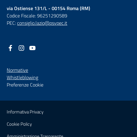
via Ostiense 131/L - 00154 Roma (RM)
Codice Fiscale: 96251290589
PEC:
consiglio.lazio@psypec.it
Facebook
(nuova scheda - new tab)
Instagram
(nuova scheda - new tab)
YouTube
(nuova scheda - new tab)
Normative
(nuova scheda - new tab)
Whistleblowing
Preferenze Cookie
Sezione Link Utili
Informativa Privacy
Cookie Policy
(nuova scheda - new tab)
Amministrazione Trasparente