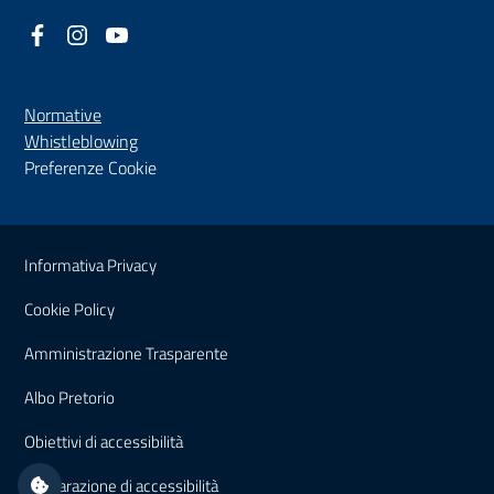
Facebook
(nuova scheda - new tab)
Instagram
(nuova scheda - new tab)
YouTube
(nuova scheda - new tab)
Normative
(nuova scheda - new tab)
Whistleblowing
Preferenze Cookie
Sezione Link Utili
Informativa Privacy
Cookie Policy
(nuova scheda - new tab)
Amministrazione Trasparente
(nuova scheda - new tab)
Albo Pretorio
(nuova scheda - new tab)
Obiettivi di accessibilità
(nuova scheda - new tab)
Dichiarazione di accessibilità