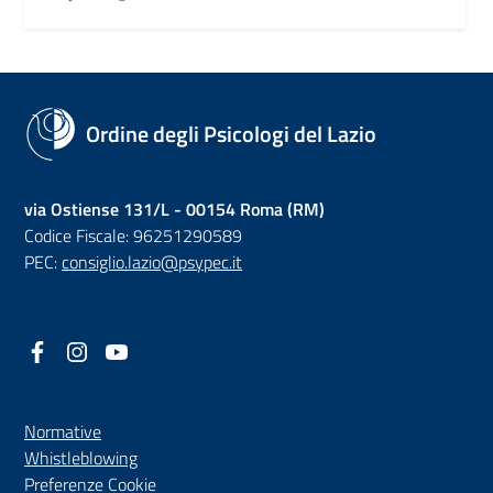
Ordine degli Psicologi del Lazio
via Ostiense 131/L - 00154 Roma (RM)
Codice Fiscale: 96251290589
PEC:
consiglio.lazio@psypec.it
Facebook
(nuova scheda - new tab)
Instagram
(nuova scheda - new tab)
YouTube
(nuova scheda - new tab)
Normative
(nuova scheda - new tab)
Whistleblowing
Preferenze Cookie