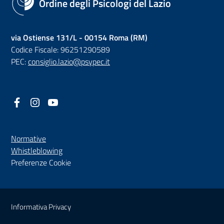
Ordine degli Psicologi del Lazio
via Ostiense 131/L - 00154 Roma (RM)
Codice Fiscale: 96251290589
PEC:
consiglio.lazio@psypec.it
Facebook
(nuova scheda - new tab)
Instagram
(nuova scheda - new tab)
YouTube
(nuova scheda - new tab)
Normative
(nuova scheda - new tab)
Whistleblowing
Preferenze Cookie
Sezione Link Utili
Informativa Privacy