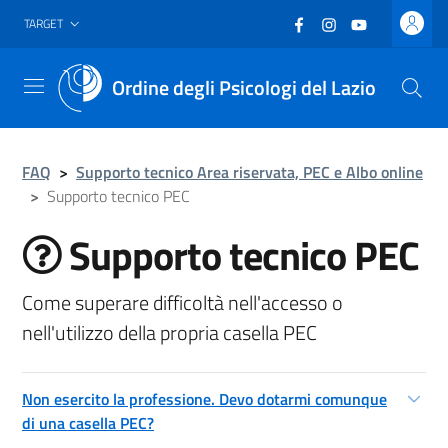
Vai al header
Vai al contenuto principale
Vai al footer
Facebook
(nuova scheda - new
Instagram
(nuova scheda -
YouTube
(nuova sche
TARGET
Ordine degli Psicologi del Lazio
Menu
FAQ
>
Supporto tecnico Area riservata, PEC e Albo online
>
Supporto tecnico PEC
Supporto tecnico PEC
Come superare difficoltà nell'accesso o
nell'utilizzo della propria casella PEC
Non esercito la professione. Devo dotarmi comunque
di una casella PEC?