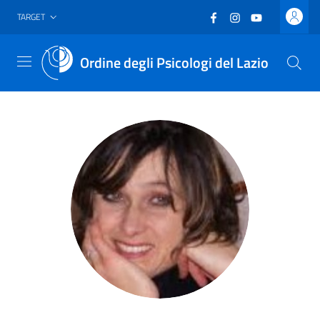
Vai al header
Vai al contenuto principale
Vai al footer
Facebook
(nuova scheda - new
Instagram
(nuova scheda -
YouTube
(nuova sche
TARGET
Ordine degli Psicologi del Lazio
Menu