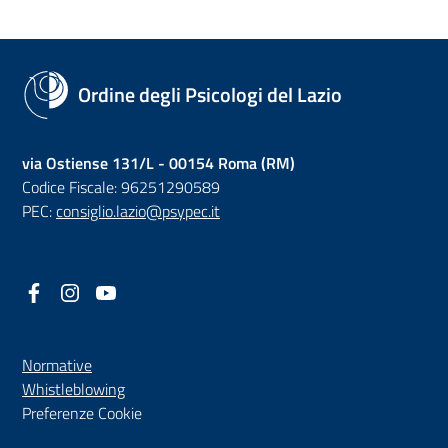
Ordine degli Psicologi del Lazio
via Ostiense 131/L - 00154 Roma (RM)
Codice Fiscale: 96251290589
PEC:
consiglio.lazio@psypec.it
Facebook
(nuova scheda - new tab)
Instagram
(nuova scheda - new tab)
YouTube
(nuova scheda - new tab)
Normative
(nuova scheda - new tab)
Whistleblowing
Preferenze Cookie