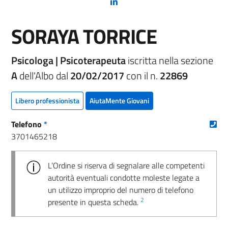
(nuova scheda - new tab)
SORAYA TORRICE
Psicologa | Psicoterapeuta
iscritta nella sezione
A
dell'Albo dal
20/02/2017
con il n.
22869
Libero professionista
AiutaMente Giovani
(nu
Telefono
*
3701465218
L’Ordine si riserva di segnalare alle competenti
autorità eventuali condotte moleste legate a
un utilizzo improprio del numero di telefono
2
presente in questa scheda.