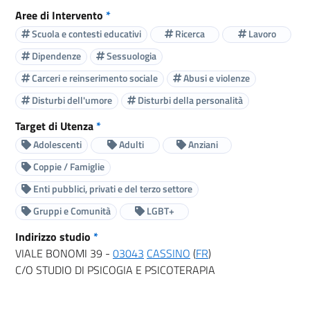
Aree di Intervento
*
Scuola e contesti educativi
Ricerca
Lavoro
Dipendenze
Sessuologia
Carceri e reinserimento sociale
Abusi e violenze
Disturbi dell'umore
Disturbi della personalità
Target di Utenza
*
Adolescenti
Adulti
Anziani
Coppie / Famiglie
Enti pubblici, privati e del terzo settore
Gruppi e Comunità
LGBT+
Indirizzo studio
*
VIALE BONOMI 39 -
03043
CASSINO
(
FR
)
C/O STUDIO DI PSICOGIA E PSICOTERAPIA