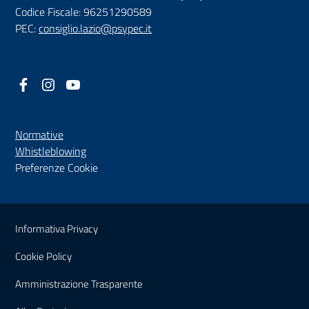
Codice Fiscale: 96251290589
PEC:
consiglio.lazio@psypec.it
Facebook
(nuova scheda - new tab)
Instagram
(nuova scheda - new tab)
YouTube
(nuova scheda - new tab)
Normative
(nuova scheda - new tab)
Whistleblowing
Preferenze Cookie
Sezione Link Utili
Informativa Privacy
Cookie Policy
(nuova scheda - new tab)
Amministrazione Trasparente