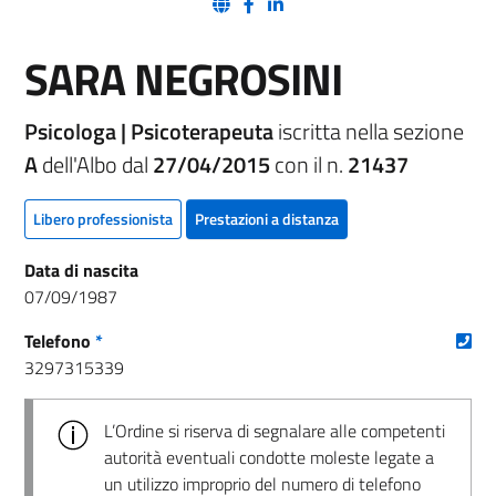
(nuova scheda - new tab)
(nuova scheda - new tab)
(nuova scheda - new tab)
SARA NEGROSINI
Psicologa | Psicoterapeuta
iscritta nella sezione
A
dell'Albo dal
27/04/2015
con il n.
21437
Libero professionista
Prestazioni a distanza
Data di nascita
07/09/1987
(nu
Telefono
*
3297315339
L’Ordine si riserva di segnalare alle competenti
autorità eventuali condotte moleste legate a
un utilizzo improprio del numero di telefono