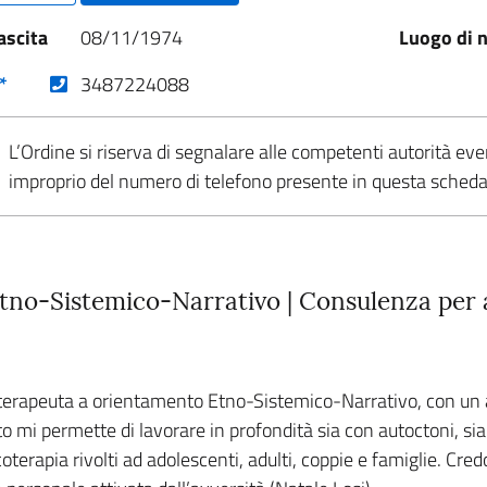
ascita
08/11/1974
Luogo di n
(nuova scheda - new tab)
*
3487224088
L’Ordine si riserva di segnalare alle competenti autorità eve
improprio del numero di telefono presente in questa sched
no-Sistemico-Narrativo | Consulenza per ad
oterapeuta a orientamento Etno-Sistemico-Narrativo, con un a
o mi permette di lavorare in profondità sia con autoctoni, sia 
oterapia rivolti ad adolescenti, adulti, coppie e famiglie. Cre