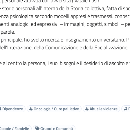
 personale attivata dall’avversità (Natale Losi).
orie personali all'interno della Storia collettiva, fatta di spec
enza psicologica secondo modelli appresi e trasmessi: conoscer
nti analogici ed espressivi – immagini, oggetti, simboli – per
 parole.
à principale, ho svolto ricerca e insegnamento universitario. 
a dell’Interazione, della Comunicazione e della Socializzazion
e al centro la persona, i suoi bisogni e il desiderio di ascolto 
Dipendenze
Oncologia / Cure palliative
Abusi e violenze
D
Coppie / Famiglie
Gruppi e Comunità