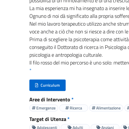
possibilità di un rinnovamento e di una crescita
La mia esperienza mi ha insegnato a inserire le st
Ognuno di noi dà significato alla propria soffer
Nel mio lavoro terapeutico utilizzo anche strume
voce anche a ciò che non si riesce a dire con le
Prima di scegliere la psicoterapia come attivit
conseguito il Dottorato di ricerca in Psicologi
psicologia e antropologia culturale.
Il filo rosso del mio percorso è uno solo: metter
*
Curriculum
(nuova scheda - new tab)
Aree di Intervento
*
Emergenze
Ricerca
Alimentazione
Target di Utenza
*
Adolescenti
Adulti
Anziani