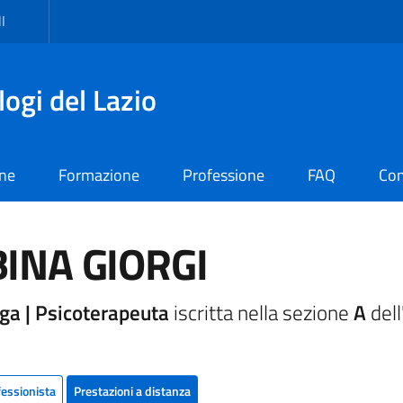
I
logi del Lazio
one
Formazione
Professione
FAQ
Con
INA GIORGI
ga | Psicoterapeuta
iscritta nella sezione
A
dell
fessionista
Prestazioni a distanza