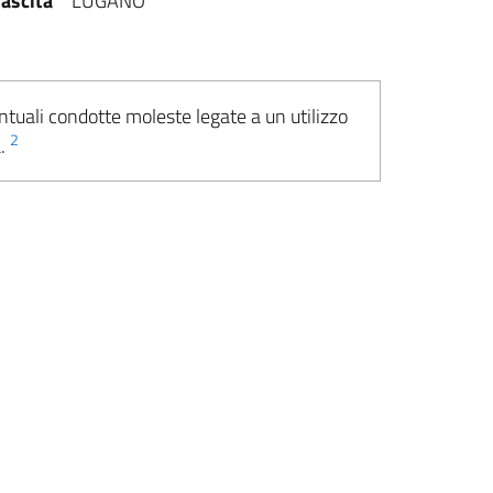
ascita
LUGANO
ntuali condotte moleste legate a un utilizzo
2
a.