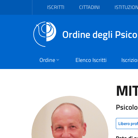
Vai al header
Vai al contenuto principale
Vai al footer
ISCRITTI
CITTADINI
ISTITUZION
Ordine degli Psico
Ordine
Elenco Iscritti
Iscrizi
MI
Psicolo
Libero pro