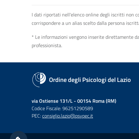
I dati riportati nell'elenco online degli iscritti no
corrispondere a un alias scelto dalla persona iscrit
* Le informazioni vengono inserite direttamente dal 
professionista.
Ordine degli Psicologi del Lazio
via Ostiense 131/L - 00154 Roma (RM)
Codice Fiscale: 96251290589
PEC:
consiglio.lazio@psypec.it
Sezione Link Utili