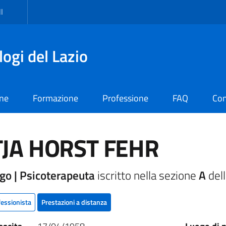
I
logi del Lazio
one
Formazione
Professione
FAQ
Con
TJA HORST FEHR
go | Psicoterapeuta
iscritto nella sezione
A
dell
fessionista
Prestazioni a distanza