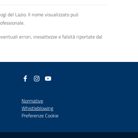
logi del Lazio. Il nome visualizzato può
rofessionale.
entuali errori, inesattezze e falsità riportate dal
Facebook
(nuova scheda - new tab)
Instagram
(nuova scheda - new tab)
YouTube
(nuova scheda - new tab)
Normative
(nuova scheda - new tab)
Whistleblowing
Preferenze Cookie