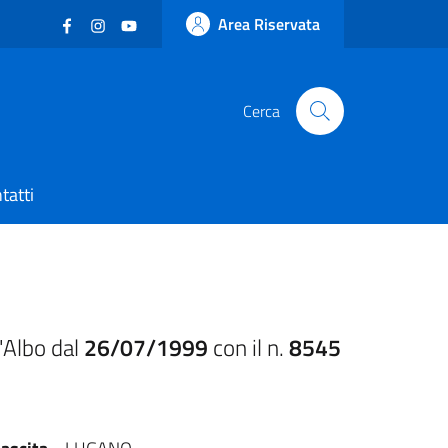
Facebook
(nuova scheda - new tab)
Instagram
(nuova scheda - new tab)
YouTube
(nuova scheda - new tab)
Area Riservata
Cerca
tatti
'Albo dal
26/07/1999
con il n.
8545