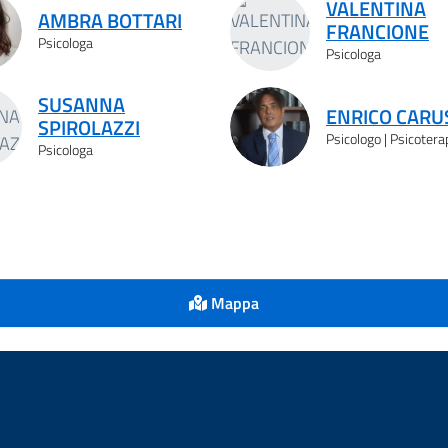
VALENTINA
AMBRA BOTTARI
FRANCIONE
Psicologa
Psicologa
SUSANNA
ENRICO CARU
SPIROLAZZI
Psicologo | Psicoter
Psicologa
Mappa