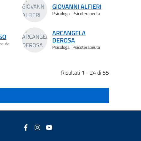
GIOVANNI ALFIERI
Psicologo | Psicoterapeuta
ARCANGELA
SO
DEROSA
apeuta
Psicologa | Psicoterapeuta
Risultati 1 - 24 di 55
Facebook
(nuova scheda - new tab)
Instagram
(nuova scheda - new tab)
YouTube
(nuova scheda - new tab)