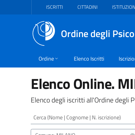
Vai al header
Vai al contenuto principale
Vai al footer
ISCRITTI
CITTADINI
ISTITUZION
Ordine degli Psico
Ordine
Elenco Iscritti
Iscrizi
Elenco Online. M
Elenco degli iscritti all'Ordine degl
Cerca (Nome | Cognome | N. iscrizione)
Luogo (CAP | Comune | Provincia)