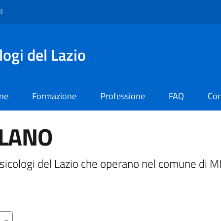
I
logi del Lazio
one
Formazione
Professione
FAQ
Con
ILANO
i Psicologi del Lazio che operano nel comune di 