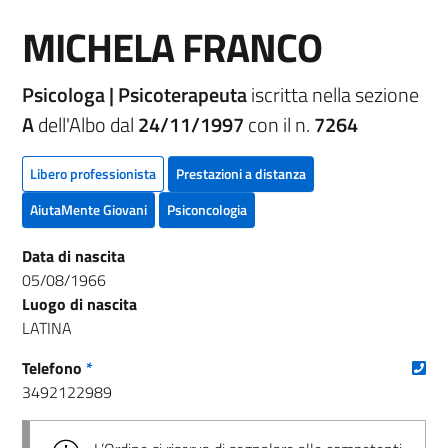
MICHELA FRANCO
Psicologa | Psicoterapeuta
iscritta nella sezione
A
dell'Albo dal
24/11/1997
con il n.
7264
Libero professionista
Prestazioni a distanza
AiutaMente Giovani
Psiconcologia
Data di nascita
05/08/1966
Luogo di nascita
LATINA
(nu
Telefono
*
3492122989