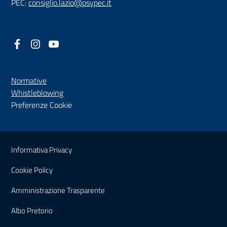
PEC:
consiglio.lazio@psypec.it
Facebook
(nuova scheda - new tab)
Instagram
(nuova scheda - new tab)
YouTube
(nuova scheda - new tab)
Normative
(nuova scheda - new tab)
Whistleblowing
Preferenze Cookie
Sezione Link Utili
Informativa Privacy
Cookie Policy
(nuova scheda - new tab)
Amministrazione Trasparente
(nuova scheda - new tab)
Albo Pretorio