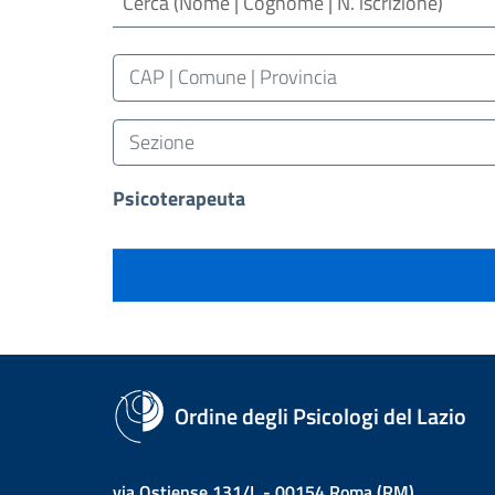
Luogo (CAP | Comune | Provincia)
CAP | Comune | Provincia
Sezione
Sezione
Psicoterapeuta
Ordine degli Psicologi del Lazio
via Ostiense 131/L - 00154 Roma (RM)