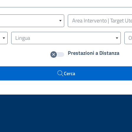
Area/Target (Area Intervent
Area Intervento | Target Ut
Lingua
Lingua
Or
O
Prestazioni a Distanza
Cerca