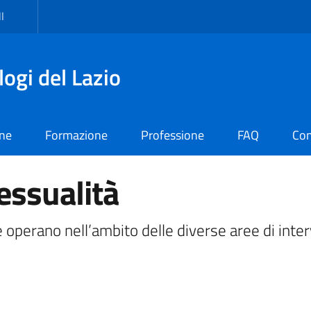
I
logi del Lazio
one
Formazione
Professione
FAQ
Con
essualità
e operano nell’ambito delle diverse aree di inte