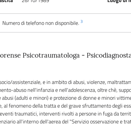
ascita
26/10/1989
Luogo di n
3
Numero di telefono non disponibile.
Forense Psicotraumatologa - Psicodiagnost
 socio/assistenziale, e in ambito di abusi, violenze, maltratt
mento-abuso nell'infanzia e nell'adolescenza, oltre chè, suppo
e abusi (adulti e minori) e protezione di donne e minori vittim
, al fenomeno della tratta e del grave sfruttamento degli es
ti traumatici, interventi rivolti a persone in fuga da territori 
enziario all'interno dell'aerea del "Servizio osservazione e t