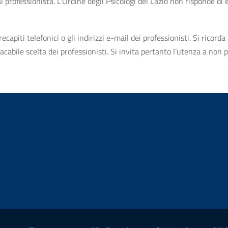
professionista. L'Ordine degli Psicologi del Lazio non risponde di ev
apiti telefonici o gli indirizzi e-mail dei professionisti. Si ricorda 
bile scelta dei professionisti. Si invita pertanto l’utenza a non pr