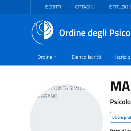
Vai al header
Vai al contenuto principale
Vai al footer
ISCRITTI
CITTADINI
ISTITUZION
Ordine degli Psico
Ordine
Elenco Iscritti
Iscrizi
MA
Psicol
Libero pro