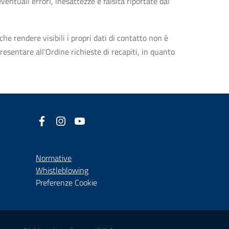
entuali errori, inesattezze e falsità riportate dal
che rendere visibili i propri dati di contatto non è
esentare all’Ordine richieste di recapiti, in quanto
Facebook
(nuova scheda - new tab)
Instagram
(nuova scheda - new tab)
YouTube
(nuova scheda - new tab)
Normative
(nuova scheda - new tab)
Whistleblowing
Preferenze Cookie