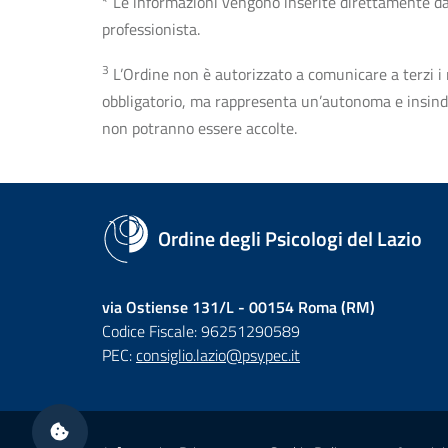
* Le informazioni vengono inserite direttamente dal 
professionista.
3
L’Ordine non è autorizzato a comunicare a terzi i rec
obbligatorio, ma rappresenta un’autonoma e insindaca
non potranno essere accolte.
Ordine degli Psicologi del Lazio
via Ostiense 131/L - 00154 Roma (RM)
Codice Fiscale: 96251290589
PEC:
consiglio.lazio@psypec.it
Sezione Link Utili