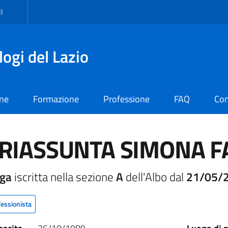
I
logi del Lazio
one
Formazione
Professione
FAQ
Con
RIASSUNTA SIMONA F
oga
iscritta nella sezione
A
dell'Albo dal
21/05/
fessionista