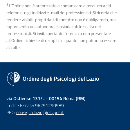
3
L’Ordine non è autorizzato a comunicare a terzi i recapiti
telefonici o gli indirizzi e-mail dei professionisti. Si ricorda che
rendere visibili i propri dati di contatto non è obbligatorio, ma
rappresenta un’autonoma e insindacabile scelta dei
professionisti. Si invita pertanto l’utenza a non presentare
all’Ordine richieste di recapiti, in quanto non potranno essere
accolte.
Ordine degli Psicologi del Lazio
via Ostiense 131/L - 00154 Roma (RM)
Codice Fiscale: 96251290589
PEC:
consiglio.lazio@psypec.it