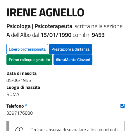
IRENE AGNELLO
Psicologa | Psicoterapeuta
iscritta nella sezione
A
dell'Albo dal
15/01/1990
con il n.
9453
Libero professionista
Prestazioni a distanza
Primo colloquio gratuito
AiutaMente Giovani
Data di nascita
05/06/1955
Luogo di nascita
ROMA
(nu
Telefono
*
3397176880
L’Ordine si riserva di segnalare alle competenti