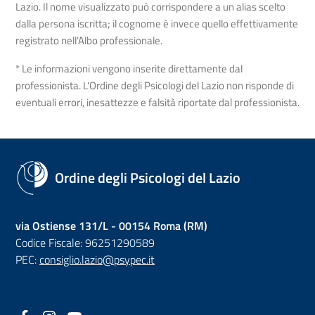
Lazio. Il nome visualizzato può corrispondere a un alias scelto
dalla persona iscritta; il cognome è invece quello effettivamente
registrato nell’Albo professionale.
* Le informazioni vengono inserite direttamente dal
professionista. L'Ordine degli Psicologi del Lazio non risponde di
eventuali errori, inesattezze e falsità riportate dal professionista.
Ordine degli Psicologi del Lazio
via Ostiense 131/L - 00154 Roma (RM)
Codice Fiscale: 96251290589
PEC:
consiglio.lazio@psypec.it
Facebook
(nuova scheda - new tab)
Instagram
(nuova scheda - new tab)
YouTube
(nuova scheda - new tab)