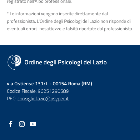
registrato nell’Albo professionale.
* Le informazioni vengono inserite direttamente dal
professionista. L'Ordine degli Psicologi del Lazio non risponde di
eventuali errori, inesattezze e falsità riportate dal professionista.
Ordine degli Psicologi del Lazio
via Ostiense 131/L - 00154 Roma (RM)
Codice Fiscale: 96251290589
PEC:
consiglio.lazio@psypec.it
Facebook
(nuova scheda - new tab)
Instagram
(nuova scheda - new tab)
YouTube
(nuova scheda - new tab)