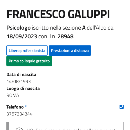
FRANCESCO GALUPPI
Psicologo
iscritto nella sezione
A
dell'Albo dal
18/09/2023
con il n.
28948
Libero professionista
Prestazioni a distanza
Primo colloquio gratuito
Data di nascita
14/08/1993
Luogo di nascita
ROMA
(nu
Telefono
*
3757234344