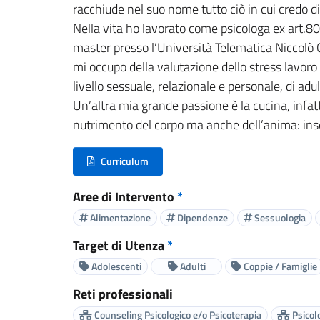
racchiude nel suo nome tutto ciò in cui credo di
Nella vita ho lavorato come psicologa ex art.80 
master presso l’Università Telematica Niccolò C
mi occupo della valutazione dello stress lavor
livello sessuale, relazionale e personale, di adul
Un’altra mia grande passione è la cucina, infatti
nutrimento del corpo ma anche dell’anima: insegn
Curriculum
(nuova scheda - new tab)
Aree di Intervento
*
Alimentazione
Dipendenze
Sessuologia
Target di Utenza
*
Adolescenti
Adulti
Coppie / Famiglie
Reti professionali
Counseling Psicologico e/o Psicoterapia
Psicolo