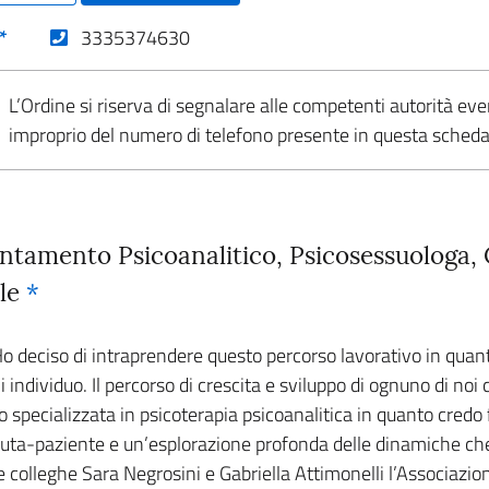
(nuova scheda - new tab)
*
3335374630
L’Ordine si riserva di segnalare alle competenti autorità eve
improprio del numero di telefono presente in questa sched
entamento Psicoanalitico, Psicosessuologa,
ale
*
Ho deciso di intraprendere questo percorso lavorativo in qua
individuo. Il percorso di crescita e sviluppo di ognuno di noi 
o specializzata in psicoterapia psicoanalitica in quanto cre
peuta-paziente e un’esplorazione profonda delle dinamiche che
colleghe Sara Negrosini e Gabriella Attimonelli l’Associazi