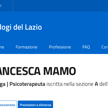
I
logi del Lazio
one
Formazione
Professione
FAQ
Con
ANCESCA MAMO
ga | Psicoterapeuta
iscritta nella sezione
A
dell
fessionista
Prestazioni a distanza