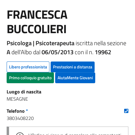
FRANCESCA
BUCCOLIERI
Psicologa | Psicoterapeuta
iscritta nella sezione
A
dell'Albo dal
06/05/2013
con il n.
19962
Libero professionista
Prestazioni a distanza
Primo colloquio gratuito
AiutaMente Giovani
Luogo di nascita
MESAGNE
(nu
Telefono
*
3803408220