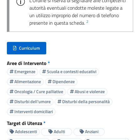
L’Ordine si riserva di segnalare alle competenti
autorità eventuali condotte moleste legate a
un utilizzo improprio del numero di telefono
2
presente in questa scheda.
Curriculum
(nuova scheda - new tab)
Aree di Intervento
*
Emergenze
Scuola e contesti educativi
Alimentazione
Dipendenze
Oncologia / Cure palliative
Abusi e violenze
Disturbi dell'umore
Disturbi della personalità
Interventi domiciliari
Target di Utenza
*
Adolescenti
Adulti
Anziani