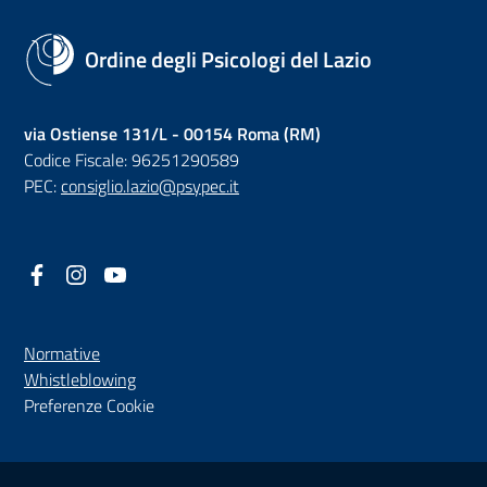
Ordine degli Psicologi del Lazio
via Ostiense 131/L - 00154 Roma (RM)
Codice Fiscale: 96251290589
PEC:
consiglio.lazio@psypec.it
Facebook
(nuova scheda - new tab)
Instagram
(nuova scheda - new tab)
YouTube
(nuova scheda - new tab)
Normative
(nuova scheda - new tab)
Whistleblowing
Preferenze Cookie
Sezione Link Utili