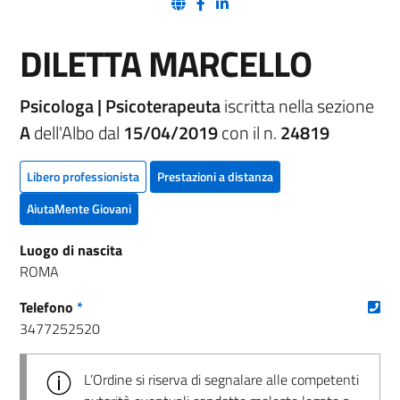
(nuova scheda - new tab)
(nuova scheda - new tab)
(nuova scheda - new tab)
DILETTA MARCELLO
Psicologa | Psicoterapeuta
iscritta nella sezione
A
dell'Albo dal
15/04/2019
con il n.
24819
Libero professionista
Prestazioni a distanza
AiutaMente Giovani
Luogo di nascita
ROMA
(nu
Telefono
*
3477252520
L’Ordine si riserva di segnalare alle competenti