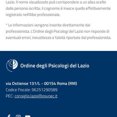
Lazio. Il nome visualizzato può corrispondere a un alias scelto
dalla persona iscritta; il cognome è invece quello effettivamente
registrato nell’Albo professionale.
* Le informazioni vengono inserite direttamente dal
professionista. L'Ordine degli Psicologi del Lazio non risponde di
eventuali errori, inesattezze e falsità riportate dal professionista.
Ordine degli Psicologi del Lazio
via Ostiense 131/L - 00154 Roma (RM)
Codice Fiscale: 96251290589
PEC:
consiglio.lazio@psypec.it
Facebook
(nuova scheda - new tab)
Instagram
(nuova scheda - new tab)
YouTube
(nuova scheda - new tab)