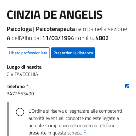
CINZIA DE ANGELIS
Psicologa | Psicoterapeuta
iscritta nella sezione
A
dell'Albo dal
11/03/1994
con il n.
4802
Libero professionista
Prestazioni a distanza
Luogo di nascita
CIVITAVECCHIA
(nu
Telefono
*
3472663490
L’Ordine si riserva di segnalare alle competenti
autorità eventuali condotte moleste legate a
un utilizzo improprio del numero di telefono
2
presente in questa scheda.