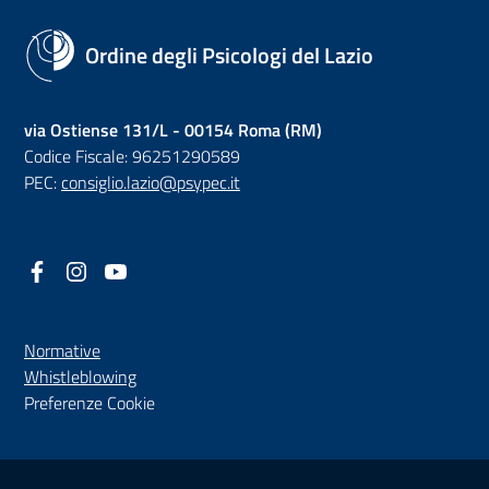
Ordine degli Psicologi del Lazio
via Ostiense 131/L - 00154 Roma (RM)
Codice Fiscale: 96251290589
PEC:
consiglio.lazio@psypec.it
Facebook
(nuova scheda - new tab)
Instagram
(nuova scheda - new tab)
YouTube
(nuova scheda - new tab)
Normative
(nuova scheda - new tab)
Whistleblowing
Preferenze Cookie
Sezione Link Utili