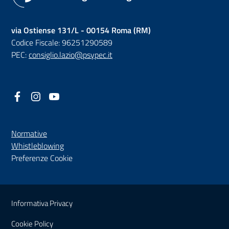
via Ostiense 131/L - 00154 Roma (RM)
Codice Fiscale: 96251290589
PEC:
consiglio.lazio@psypec.it
Facebook
(nuova scheda - new tab)
Instagram
(nuova scheda - new tab)
YouTube
(nuova scheda - new tab)
Normative
(nuova scheda - new tab)
Whistleblowing
Preferenze Cookie
Sezione Link Utili
Informativa Privacy
Cookie Policy