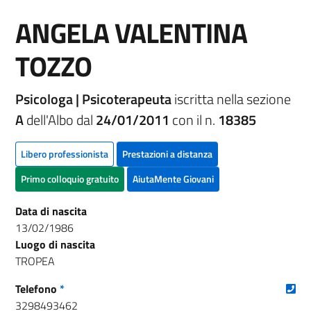
ANGELA VALENTINA
TOZZO
Psicologa | Psicoterapeuta
iscritta nella sezione
A
dell'Albo dal
24/01/2011
con il n.
18385
Libero professionista
Prestazioni a distanza
Primo colloquio gratuito
AiutaMente Giovani
Data di nascita
13/02/1986
Luogo di nascita
TROPEA
(nu
Telefono
*
3298493462