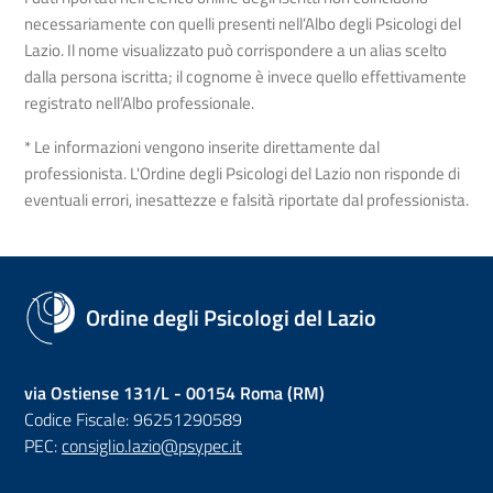
necessariamente con quelli presenti nell’Albo degli Psicologi del
Lazio. Il nome visualizzato può corrispondere a un alias scelto
dalla persona iscritta; il cognome è invece quello effettivamente
registrato nell’Albo professionale.
* Le informazioni vengono inserite direttamente dal
professionista. L'Ordine degli Psicologi del Lazio non risponde di
eventuali errori, inesattezze e falsità riportate dal professionista.
Ordine degli Psicologi del Lazio
via Ostiense 131/L - 00154 Roma (RM)
Codice Fiscale: 96251290589
PEC:
consiglio.lazio@psypec.it