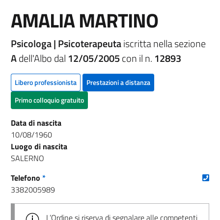
AMALIA MARTINO
Psicologa | Psicoterapeuta
iscritta nella sezione
A
dell'Albo dal
12/05/2005
con il n.
12893
Libero professionista
Prestazioni a distanza
Primo colloquio gratuito
Data di nascita
10/08/1960
Luogo di nascita
SALERNO
(nu
Telefono
*
3382005989
L’Ordine si riserva di segnalare alle competenti