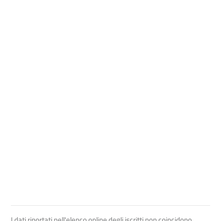
I dati riportati nell'elenco online degli iscritti non coincidono