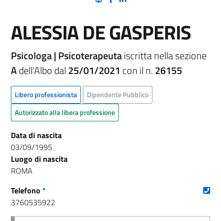
ALESSIA DE GASPERIS
Psicologa | Psicoterapeuta
iscritta nella sezione
A
dell'Albo dal
25/01/2021
con il n.
26155
Libero professionista
Dipendente Pubblico
Autorizzato alla libera professione
Data di nascita
03/09/1995
Luogo di nascita
ROMA
(nu
Telefono
*
3760535922