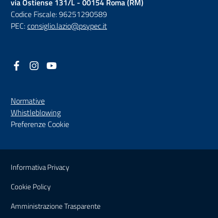
via Ostiense 131/L - 00154 Roma (RM)
Codice Fiscale: 96251290589
PEC:
consiglio.lazio@psypec.it
Facebook
(nuova scheda - new tab)
Instagram
(nuova scheda - new tab)
YouTube
(nuova scheda - new tab)
Normative
(nuova scheda - new tab)
Whistleblowing
Preferenze Cookie
Sezione Link Utili
Informativa Privacy
Cookie Policy
(nuova scheda - new tab)
Amministrazione Trasparente