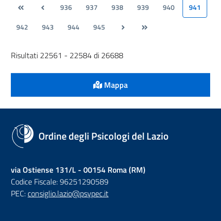
936
937
938
939
940
941
942
943
944
945
Risultati 22561 - 22584 di 26688
Mappa
Ordine degli Psicologi del Lazio
via Ostiense 131/L - 00154 Roma (RM)
Codice Fiscale: 96251290589
PEC:
consiglio.lazio@psypec.it