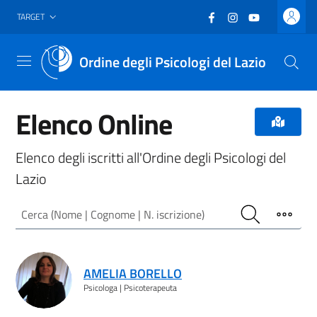
Vai al header
Vai al contenuto principale
Vai al footer
Facebook
(nuova scheda - new
Instagram
(nuova scheda -
YouTube
(nuova sche
TARGET
Ordine degli Psicologi del Lazio
Menu
Elenco Online
Elenco degli iscritti all'Ordine degli Psicologi del
Lazio
Cerca (Nome | Cognome | N. iscrizione)
Cerca
Filtro
Risultati ricerca
AMELIA BORELLO
Psicologa | Psicoterapeuta