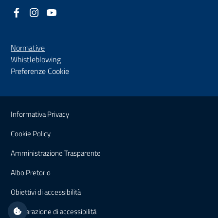
Facebook
(nuova scheda - new tab)
Instagram
(nuova scheda - new tab)
YouTube
(nuova scheda - new tab)
Normative
(nuova scheda - new tab)
Whistleblowing
Preferenze Cookie
Sezione Link Utili
Informativa Privacy
Cookie Policy
(nuova scheda - new tab)
Amministrazione Trasparente
(nuova scheda - new tab)
Albo Pretorio
(nuova scheda - new tab)
Obiettivi di accessibilità
(nuova scheda - new tab)
Dichiarazione di accessibilità