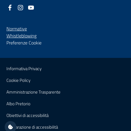
Facebook
(nuova scheda - new tab)
Instagram
(nuova scheda - new tab)
YouTube
(nuova scheda - new tab)
Normative
(nuova scheda - new tab)
Whistleblowing
Preferenze Cookie
Sezione Link Utili
Informativa Privacy
Cookie Policy
(nuova scheda - new tab)
Amministrazione Trasparente
(nuova scheda - new tab)
Albo Pretorio
(nuova scheda - new tab)
Obiettivi di accessibilità
(nuova scheda - new tab)
Dichiarazione di accessibilità