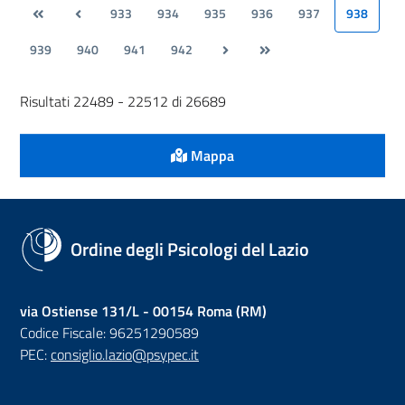
933
934
935
936
937
938
939
940
941
942
Risultati 22489 - 22512 di 26689
Mappa
Ordine degli Psicologi del Lazio
via Ostiense 131/L - 00154 Roma (RM)
Codice Fiscale: 96251290589
PEC:
consiglio.lazio@psypec.it