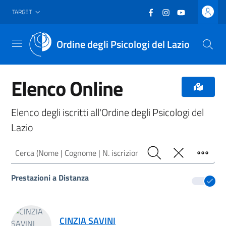
Vai al header
Vai al contenuto principale
Vai al footer
Facebook
(nuova scheda - new
Instagram
(nuova scheda -
YouTube
(nuova sche
TARGET
Ordine degli Psicologi del Lazio
Menu
Elenco Online
Elenco degli iscritti all'Ordine degli Psicologi del
Lazio
Cerca (Nome | Cognome | N. iscrizione)
Cerca
Pulisci
Filtro
Prestazioni a Distanza
Risultati ricerca
CINZIA SAVINI