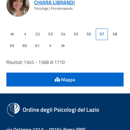
CHIARA LIBRANDI
Psicologa | Psicoterapeuta
52
53
54
55
56
57
58
59
60
61
Risultati 1345 - 1368 di 1710
Mappa
Ordine degli Psicologi del Lazio
via Ostiense 131/L - 00154 Roma (RM)