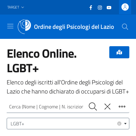
Vai al header
Vai al contenuto principale
Vai al footer
Facebook
(nuova scheda - new
Instagram
(nuova scheda -
YouTube
(nuova sche
TARGET
Ordine degli Psicologi del Lazio
Menu
Elenco Online.
LGBT+
Elenco degli iscritti all'Ordine degli Psicologi del
Lazio che hanno dichiarato di occuparsi di LGBT+
Cerca (Nome | Cognome | N. iscrizione)
Cerca
Pulisci
Filtro
Area/Target (Area Intervento | Target Utenza)
×
LGBT+