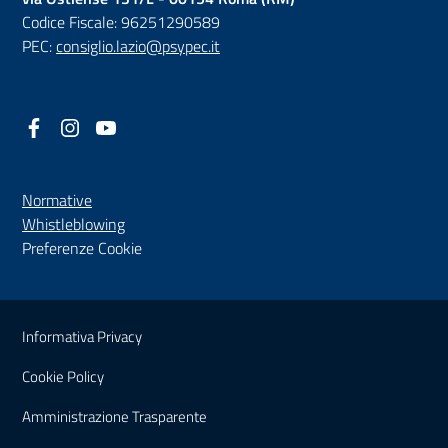
Codice Fiscale: 96251290589
PEC:
consiglio.lazio@psypec.it
Facebook
(nuova scheda - new tab)
Instagram
(nuova scheda - new tab)
YouTube
(nuova scheda - new tab)
Normative
(nuova scheda - new tab)
Whistleblowing
Preferenze Cookie
Sezione Link Utili
Informativa Privacy
Cookie Policy
(nuova scheda - new tab)
Amministrazione Trasparente