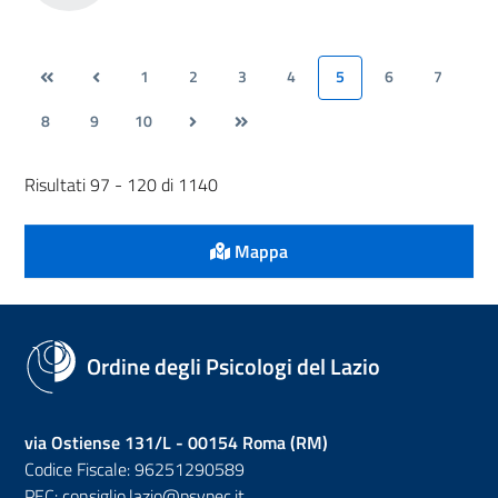
1
2
3
4
5
6
7
8
9
10
Risultati 97 - 120 di 1140
Mappa
Ordine degli Psicologi del Lazio
via Ostiense 131/L - 00154 Roma (RM)
Codice Fiscale: 96251290589
PEC:
consiglio.lazio@psypec.it