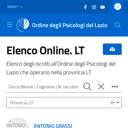
Vai al header
Vai al contenuto principale
Vai al footer
Facebook
(nuova scheda - new
Instagram
(nuova scheda -
YouTube
(nuova sche
TARGET
Ordine degli Psicologi del Lazio
Menu
Elenco Online. LT
Elenco degli iscritti all'Ordine degli Psicologi del
Lazio che operano nella provincia LT
Cerca (Nome | Cognome | N. iscrizione)
Cerca
Pulisci
Filtro
Luogo (CAP | Comune | Provincia)
×
Provincia: LT
Risultati ricerca
ANTONIO GRASSI