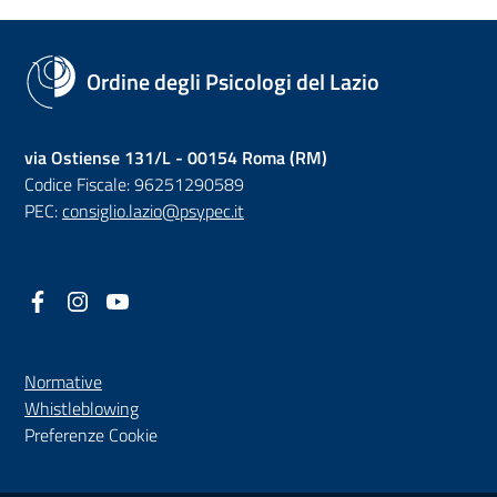
Ordine degli Psicologi del Lazio
via Ostiense 131/L - 00154 Roma (RM)
Codice Fiscale: 96251290589
PEC:
consiglio.lazio@psypec.it
Facebook
(nuova scheda - new tab)
Instagram
(nuova scheda - new tab)
YouTube
(nuova scheda - new tab)
Normative
(nuova scheda - new tab)
Whistleblowing
Preferenze Cookie