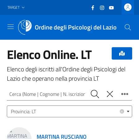
Vai al header
Vai al contenuto principale
Vai al footer
Facebook
(nuova scheda - new
Instagram
(nuova scheda -
YouTube
(nuova sche
TARGET
Ordine degli Psicologi del Lazio
Menu
Elenco Online. LT
Elenco degli iscritti all'Ordine degli Psicologi del
Lazio che operano nella provincia LT
Cerca (Nome | Cognome | N. iscrizione)
Cerca
Pulisci
Filtro
Luogo (CAP | Comune | Provincia)
×
Provincia: LT
Risultati ricerca
MARTINA RUSCIANO