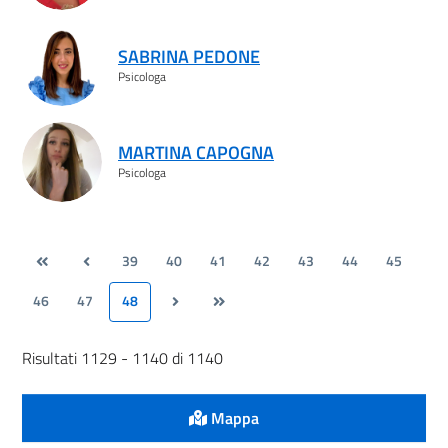
SABRINA PEDONE
Psicologa
MARTINA CAPOGNA
Psicologa
39
40
41
42
43
44
45
46
47
48
Risultati 1129 - 1140 di 1140
Mappa