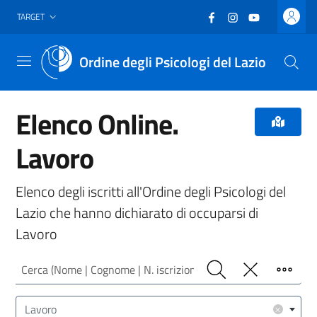
Vai al header
Vai al contenuto principale
Vai al footer
Facebook
(nuova scheda - new
Instagram
(nuova scheda -
YouTube
(nuova sche
TARGET
Ordine degli Psicologi del Lazio
Menu
Elenco Online.
Lavoro
Elenco degli iscritti all'Ordine degli Psicologi del
Lazio che hanno dichiarato di occuparsi di
Lavoro
Cerca (Nome | Cognome | N. iscrizione)
Cerca
Pulisci
Filtro
Area/Target (Area Intervento | Target Utenza)
×
Lavoro