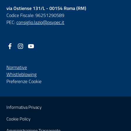
via Ostiense 131/L - 00154 Roma (RM)
Codice Fiscale: 96251290589
PEC:
consiglio.lazio@psypec.it
Facebook
(nuova scheda - new tab)
Instagram
(nuova scheda - new tab)
YouTube
(nuova scheda - new tab)
Normative
(nuova scheda - new tab)
Whistleblowing
Preferenze Cookie
Sezione Link Utili
Informativa Privacy
Cookie Policy
(nuova scheda - new tab)
Amministrazione Trasparente