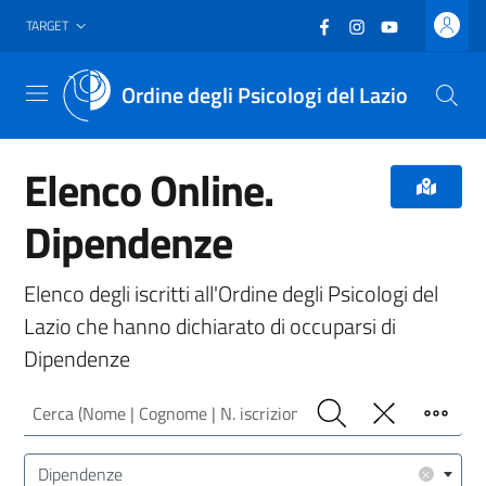
Vai al header
Vai al contenuto principale
Vai al footer
Facebook
(nuova scheda - new
Instagram
(nuova scheda -
YouTube
(nuova sche
TARGET
Ordine degli Psicologi del Lazio
Menu
Elenco Online.
Dipendenze
Elenco degli iscritti all'Ordine degli Psicologi del
Lazio che hanno dichiarato di occuparsi di
Dipendenze
Cerca (Nome | Cognome | N. iscrizione)
Cerca
Pulisci
Filtro
Area/Target (Area Intervento | Target Utenza)
×
Dipendenze