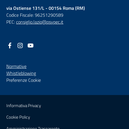
via Ostiense 131/L - 00154 Roma (RM)
Codice Fiscale: 96251290589
PEC:
consiglio.lazio@psypec.it
Facebook
(nuova scheda - new tab)
Instagram
(nuova scheda - new tab)
YouTube
(nuova scheda - new tab)
Normative
(nuova scheda - new tab)
Whistleblowing
Preferenze Cookie
Sezione Link Utili
Informativa Privacy
Cookie Policy
(nuova scheda - new tab)
Amministrazione Trasparente