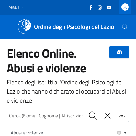
Vai al header
Vai al contenuto principale
Vai al footer
Facebook
(nuova scheda - new
Instagram
(nuova scheda -
YouTube
(nuova sche
TARGET
Ordine degli Psicologi del Lazio
Menu
Elenco Online.
Abusi e violenze
Elenco degli iscritti all'Ordine degli Psicologi del
Lazio che hanno dichiarato di occuparsi di Abusi
e violenze
Cerca (Nome | Cognome | N. iscrizione)
Cerca
Pulisci
Filtro
Area/Target (Area Intervento | Target Utenza)
×
Abusi e violenze