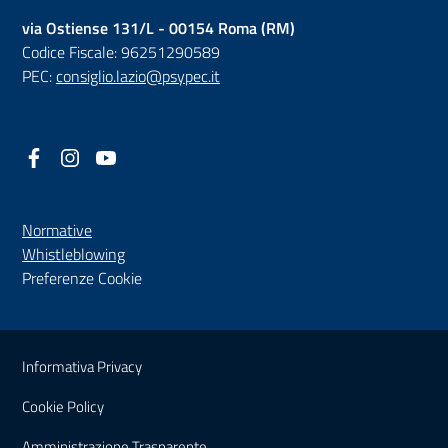
via Ostiense 131/L - 00154 Roma (RM)
Codice Fiscale: 96251290589
PEC:
consiglio.lazio@psypec.it
Facebook
(nuova scheda - new tab)
Instagram
(nuova scheda - new tab)
YouTube
(nuova scheda - new tab)
Normative
(nuova scheda - new tab)
Whistleblowing
Preferenze Cookie
Sezione Link Utili
Informativa Privacy
Cookie Policy
(nuova scheda - new tab)
Amministrazione Trasparente