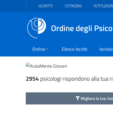
Vai al header
Vai al contenuto principale
Vai al footer
ISCRITTI
CITTADINI
ISTITUZION
Ordine degli Psico
Ordine
Elenco Iscritti
Iscrizi
AiutaMente Giova
2954
psicologi rispondono alla tua r
Migliora la tua ric