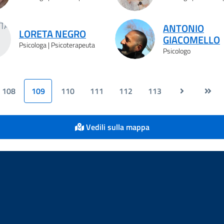
ANTONIO
LORETA NEGRO
GIACOMELLO
Psicologa | Psicoterapeuta
Psicologo
108
109
110
111
112
113
Vedili sulla mappa