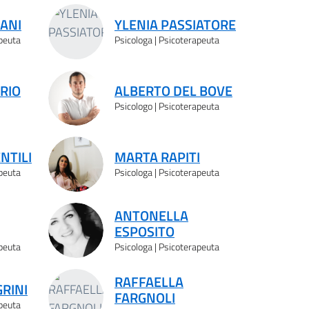
IANI
YLENIA PASSIATORE
apeuta
Psicologa | Psicoterapeuta
RIO
ALBERTO DEL BOVE
Psicologo | Psicoterapeuta
NTILI
MARTA RAPITI
apeuta
Psicologa | Psicoterapeuta
ANTONELLA
ESPOSITO
apeuta
Psicologa | Psicoterapeuta
RAFFAELLA
GRINI
FARGNOLI
apeuta