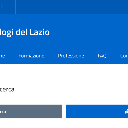
I
logi del Lazio
one
Formazione
Professione
FAQ
Con
ni
icerca
erca