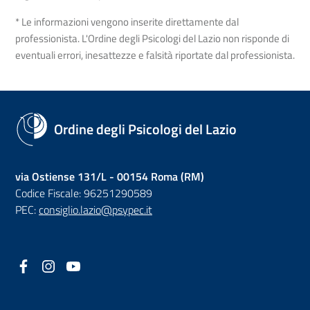
* Le informazioni vengono inserite direttamente dal
professionista. L'Ordine degli Psicologi del Lazio non risponde di
eventuali errori, inesattezze e falsità riportate dal professionista.
Ordine degli Psicologi del Lazio
via Ostiense 131/L - 00154 Roma (RM)
Codice Fiscale: 96251290589
PEC:
consiglio.lazio@psypec.it
Facebook
(nuova scheda - new tab)
Instagram
(nuova scheda - new tab)
YouTube
(nuova scheda - new tab)