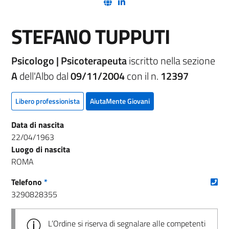
(nuova scheda - new tab)
(nuova scheda - new tab)
STEFANO TUPPUTI
Psicologo | Psicoterapeuta
iscritto nella sezione
A
dell'Albo dal
09/11/2004
con il n.
12397
Libero professionista
AiutaMente Giovani
Data di nascita
22/04/1963
Luogo di nascita
ROMA
(nu
Telefono
*
3290828355
L’Ordine si riserva di segnalare alle competenti