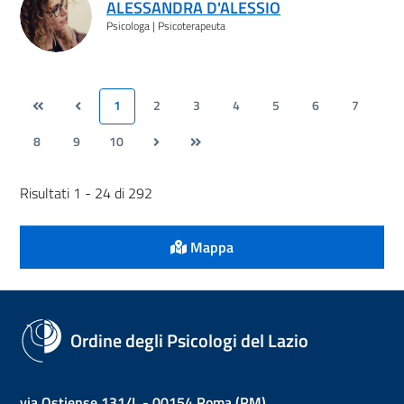
ALESSANDRA D'ALESSIO
Psicologa | Psicoterapeuta
1
2
3
4
5
6
7
8
9
10
Risultati 1 - 24 di 292
Mappa
Ordine degli Psicologi del Lazio
via Ostiense 131/L - 00154 Roma (RM)