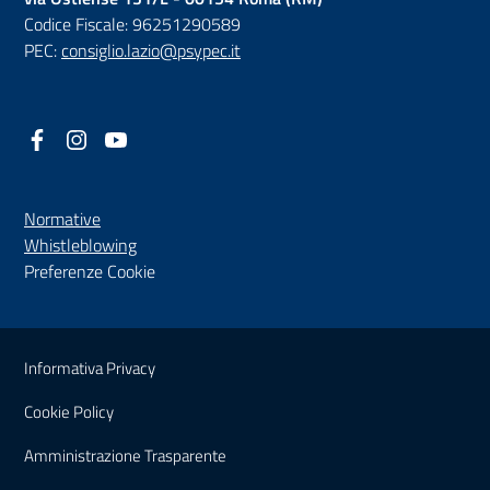
Codice Fiscale: 96251290589
PEC:
consiglio.lazio@psypec.it
Facebook
(nuova scheda - new tab)
Instagram
(nuova scheda - new tab)
YouTube
(nuova scheda - new tab)
Normative
(nuova scheda - new tab)
Whistleblowing
Preferenze Cookie
Sezione Link Utili
Informativa Privacy
Cookie Policy
(nuova scheda - new tab)
Amministrazione Trasparente