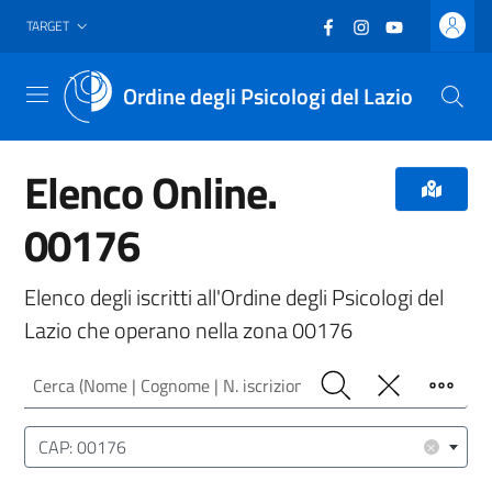
Vai al header
Vai al contenuto principale
Vai al footer
Facebook
(nuova scheda - new
Instagram
(nuova scheda -
YouTube
(nuova sche
TARGET
Ordine degli Psicologi del Lazio
Menu
Elenco Online.
00176
Elenco degli iscritti all'Ordine degli Psicologi del
Lazio che operano nella zona 00176
Cerca (Nome | Cognome | N. iscrizione)
Cerca
Pulisci
Filtro
Luogo (CAP | Comune | Provincia)
×
CAP: 00176