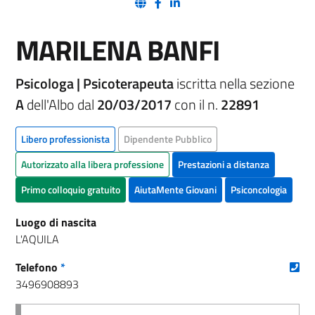
(nuova scheda - new tab)
(nuova scheda - new tab)
(nuova scheda - new tab)
MARILENA BANFI
Psicologa | Psicoterapeuta
iscritta nella sezione
A
dell'Albo dal
20/03/2017
con il n.
22891
Libero professionista
Dipendente Pubblico
Autorizzato alla libera professione
Prestazioni a distanza
Primo colloquio gratuito
AiutaMente Giovani
Psiconcologia
Luogo di nascita
L'AQUILA
(nu
Telefono
*
3496908893