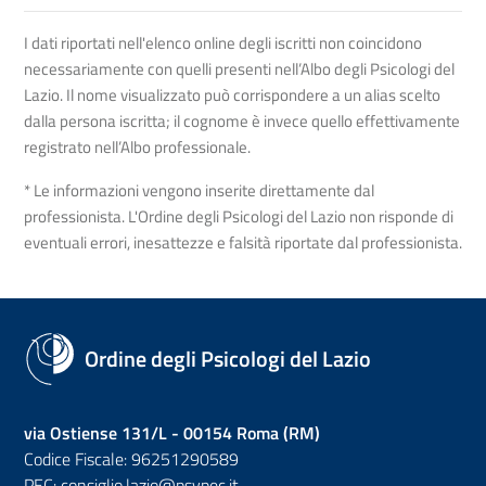
I dati riportati nell'elenco online degli iscritti non coincidono
necessariamente con quelli presenti nell’Albo degli Psicologi del
Lazio. Il nome visualizzato può corrispondere a un alias scelto
dalla persona iscritta; il cognome è invece quello effettivamente
registrato nell’Albo professionale.
* Le informazioni vengono inserite direttamente dal
professionista. L'Ordine degli Psicologi del Lazio non risponde di
eventuali errori, inesattezze e falsità riportate dal professionista.
Ordine degli Psicologi del Lazio
via Ostiense 131/L - 00154 Roma (RM)
Codice Fiscale: 96251290589
PEC:
consiglio.lazio@psypec.it