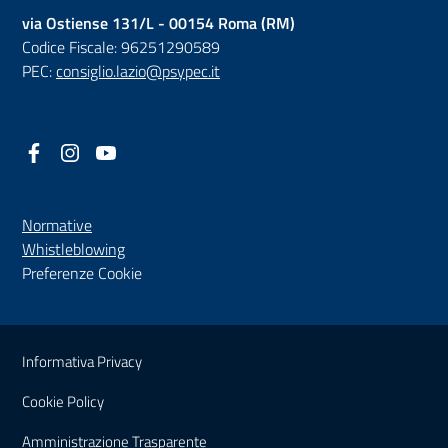
via Ostiense 131/L - 00154 Roma (RM)
Codice Fiscale: 96251290589
PEC:
consiglio.lazio@psypec.it
Facebook
(nuova scheda - new tab)
Instagram
(nuova scheda - new tab)
YouTube
(nuova scheda - new tab)
Normative
(nuova scheda - new tab)
Whistleblowing
Preferenze Cookie
Sezione Link Utili
Informativa Privacy
Cookie Policy
(nuova scheda - new tab)
Amministrazione Trasparente