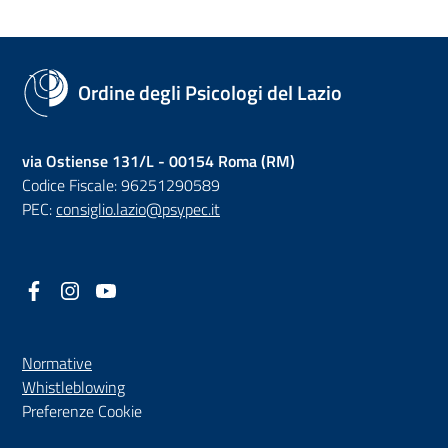
Ordine degli Psicologi del Lazio
via Ostiense 131/L - 00154 Roma (RM)
Codice Fiscale: 96251290589
PEC:
consiglio.lazio@psypec.it
Facebook
(nuova scheda - new tab)
Instagram
(nuova scheda - new tab)
YouTube
(nuova scheda - new tab)
Normative
(nuova scheda - new tab)
Whistleblowing
Preferenze Cookie