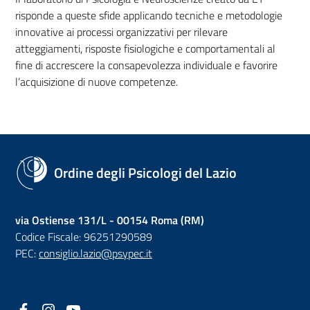
risponde a queste sfide applicando tecniche e metodologie
innovative ai processi organizzativi per rilevare
atteggiamenti, risposte fisiologiche e comportamentali al
fine di accrescere la consapevolezza individuale e favorire
l’acquisizione di nuove competenze.
Ordine degli Psicologi del Lazio
via Ostiense 131/L - 00154 Roma (RM)
Codice Fiscale: 96251290589
PEC:
consiglio.lazio@psypec.it
Facebook
(nuova scheda - new tab)
Instagram
(nuova scheda - new tab)
YouTube
(nuova scheda - new tab)