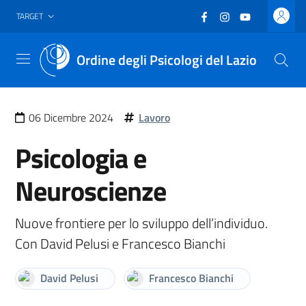
Vai al header
Vai al contenuto principale
Vai al footer
Facebook
(nuova scheda - new
Instagram
(nuova scheda -
YouTube
(nuova sche
TARGET
Ordine degli Psicologi del Lazio
Menu
06 Dicembre 2024
Lavoro
Psicologia e
Neuroscienze
Nuove frontiere per lo sviluppo dell’individuo.
Con David Pelusi e Francesco Bianchi
David Pelusi
Francesco Bianchi