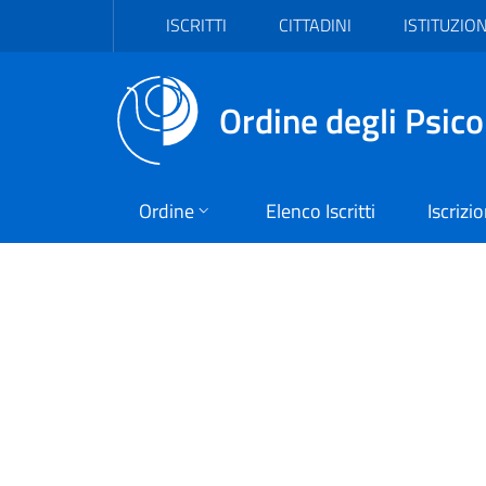
Vai al header
Vai al contenuto principale
Vai al footer
ISCRITTI
CITTADINI
ISTITUZION
Ordine degli Psico
Ordine
Elenco Iscritti
Iscrizi