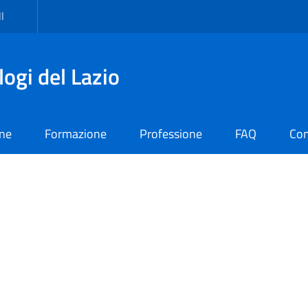
I
logi del Lazio
one
Formazione
Professione
FAQ
Con