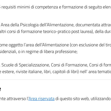
 5 requisiti minimi di competenza e formazione di seguito ele
 Area della Psicologia dell’Alimentazione, documentata attrave
tri corsi di formazione teorico-pratico post laurea), della dur
ome oggetto l’area dell’Alimentazione (con esclusione del tiro
sidenziali, o in regime di libera professione;
, Scuole di Specializzazione, Corsi di Formazione, Corsi di for
stere, riviste italiane, libri, capitoli di libri) nell’ area temat
e
(nuova scheda - new tab)
te attraverso l’
Area riservata
di questo sito web, utilizzando