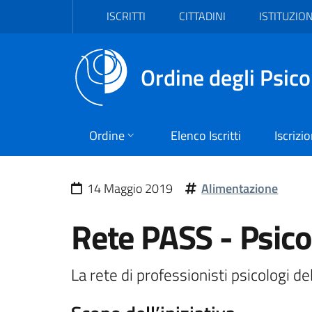
Vai al header
Vai al contenuto principale
Vai al footer
ISCRITTI
CITTADINI
ISTITUZION
Ordine degli Psico
Ordine
Elenco Iscritti
Iscrizi
14 Maggio 2019
Alimentazione
Rete PASS - Psicol
La rete di professionisti psicologi d