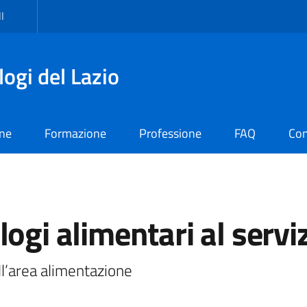
I
logi del Lazio
one
Formazione
Professione
FAQ
Con
ogi alimentari al serviz
ell’area alimentazione