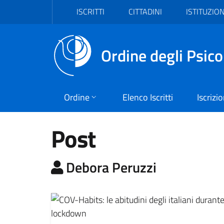
Vai al header
Vai al contenuto principale
Vai al footer
ISCRITTI
CITTADINI
ISTITUZION
Ordine degli Psico
Ordine
Elenco Iscritti
Iscrizi
Post
A cura di:
Debora Peruzzi