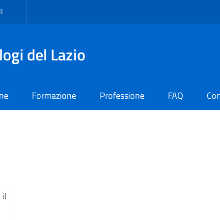
I
logi del Lazio
one
Formazione
Professione
FAQ
Con