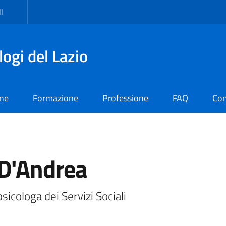
I
logi del Lazio
one
Formazione
Professione
FAQ
Con
 D'Andrea
sicologa dei Servizi Sociali