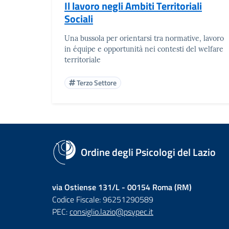
Il lavoro negli Ambiti Territoriali
Sociali
Una bussola per orientarsi tra normative, lavoro
in équipe e opportunità nei contesti del welfare
territoriale
Terzo Settore
Ordine degli Psicologi del Lazio
via Ostiense 131/L - 00154 Roma (RM)
Codice Fiscale: 96251290589
PEC:
consiglio.lazio@psypec.it