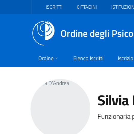
Vai al header
Vai al contenuto principale
Vai al footer
ISCRITTI
CITTADINI
ISTITUZION
Ordine degli Psico
Ordine
Elenco Iscritti
Iscrizi
Silvia
Funzionaria p