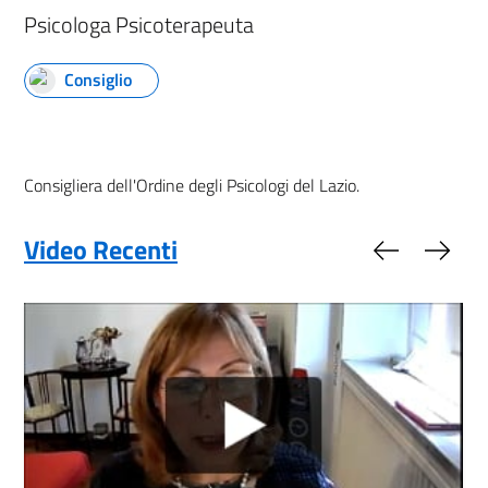
Psicologa Psicoterapeuta
Consiglio
Consigliera dell'Ordine degli Psicologi del Lazio.
Video Recenti
Slide preced
Slide