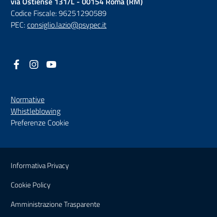
via Ostiense 131/L - 00154 Roma (RM)
Codice Fiscale: 96251290589
PEC:
consiglio.lazio@psypec.it
Facebook
(nuova scheda - new tab)
Instagram
(nuova scheda - new tab)
YouTube
(nuova scheda - new tab)
Normative
(nuova scheda - new tab)
Whistleblowing
Preferenze Cookie
Sezione Link Utili
Informativa Privacy
Cookie Policy
(nuova scheda - new tab)
Amministrazione Trasparente