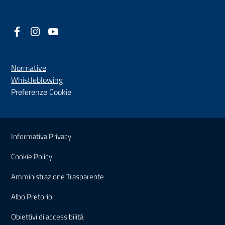
Facebook
(nuova scheda - new tab)
Instagram
(nuova scheda - new tab)
YouTube
(nuova scheda - new tab)
Normative
(nuova scheda - new tab)
Whistleblowing
Preferenze Cookie
Sezione Link Utili
Informativa Privacy
Cookie Policy
(nuova scheda - new tab)
Amministrazione Trasparente
(nuova scheda - new tab)
Albo Pretorio
(nuova scheda - new tab)
Obiettivi di accessibilità